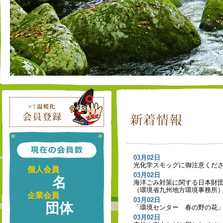
03月02日
光化学スモッグに御注意くださ
個人会員
03月02日
名
海洋ごみ対策に関する日本財
（環境省九州地方環境事務所
企業会員
03月02日
団体
「環境センター 春の野の花」
03月02日